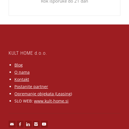
Rok isporuke do 21 dan
KULT HOME d.o.o.
Blog
O nama
Kontakt
Postanite partner
Opremanje objekata (Leasing)
SLO WEB:
www.kult-home.si