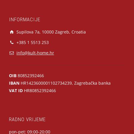
INFORMACIJE
Supilova 7a, 10000 Zagreb, Croatia
+385 1 5513 253
info@kult-home.hr
OIB
80852392466
IBAN
HR1423600001102734239, Zagrebačka banka
VAT ID
HR80852392466
RADNO VRIJEME
pon-pet: 09:00-20:00