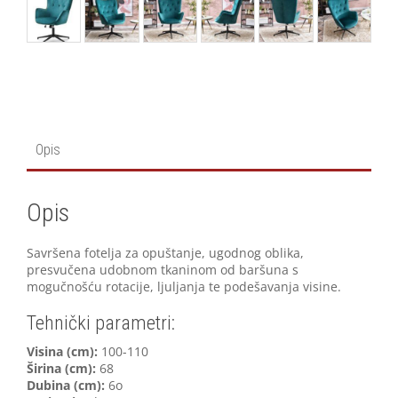
Opis
Opis
Savršena fotelja za opuštanje, ugodnog oblika,
presvučena udobnom tkaninom od baršuna s
mogučnošću rotacije, ljuljanja te podešavanja visine.
Tehnički parametri:
V
isina (cm):
100-110
Širina (cm):
68
Dubina (cm):
6o