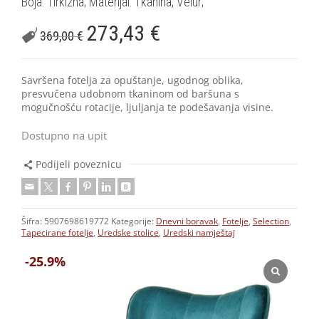
Boja: Tirkizna; Materijal: Tkanina, Velur;
273,43
€
369,00
€
Savršena fotelja za opuštanje, ugodnog oblika,
presvučena udobnom tkaninom od baršuna s
mogučnošću rotacije, ljuljanja te podešavanja visine.
Dostupno na upit
Podijeli poveznicu
Šifra:
5907698619772
Kategorije:
Dnevni boravak
,
Fotelje
,
Selection
,
Tapecirane fotelje
,
Uredske stolice
,
Uredski namještaj
-25.9%