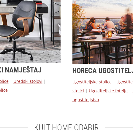
KI NAMJEŠTAJ
HORECA UGOSTITEL
olice
|
Uredski stolovi
|
Ugostiteljske stolice
|
Ugostite
lice
stolići
|
Ugostiteljske fotelje
|
ugostiteljstvo
KULT HOME ODABIR