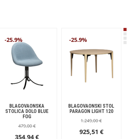
-25.9%
-25.9%
-
BLAGOVAONSKA
BLAGOVAONSKI STOL
BL
STOLICA DOLO BLUE
PARAGON LIGHT 120
R
FOG
1.249,00
€
479,00
€
925,51
€
354,94
€