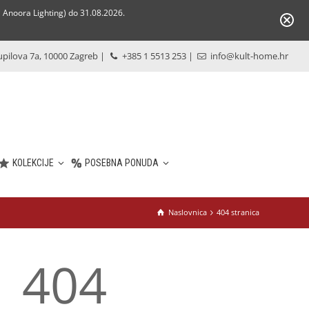
Anoora Lighting) do 31.08.2026.
pilova 7a, 10000 Zagreb
|
+385 1 5513 253
|
info@kult-home.hr
KOLEKCIJE
POSEBNA PONUDA
Naslovnica
404 stranica
404