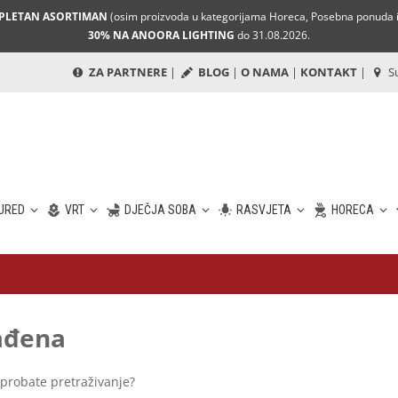
MPLETAN ASORTIMAN
(osim proizvoda u kategorijama Horeca, Posebna ponuda i 
30% NA ANOORA LIGHTING
do 31.08.2026.
ZA PARTNERE
|
BLOG
|
O NAMA
|
KONTAKT
|
Su
URED
VRT
DJEČJA SOBA
RASVJETA
HORECA
nađena
 probate pretraživanje?