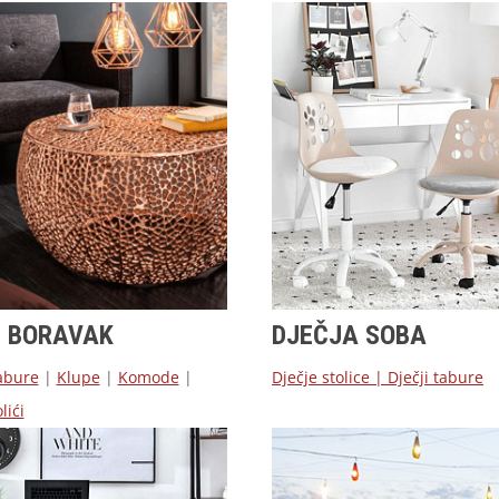
I BORAVAK
DJEČJA SOBA
abure
|
Klupe
|
Komode
|
Dječje stolice
|
Dječji tabure
lići