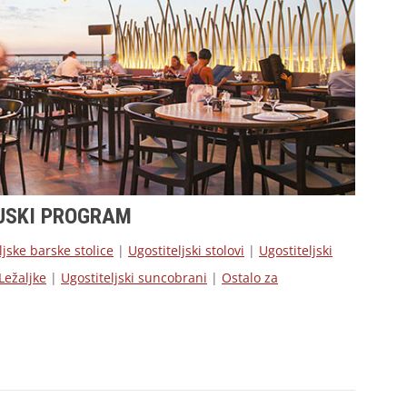
JSKI PROGRAM
ljske barske stolice
|
Ugostiteljski stolovi
|
Ugostiteljski
Ležaljke
|
Ugostiteljski suncobrani
|
Ostalo za