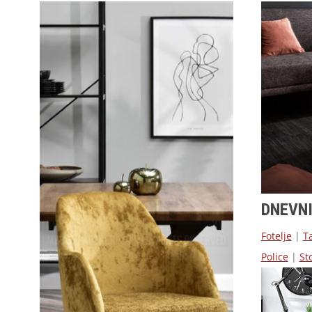
DNEVN
Fotelje
|
T
Police
|
Sto