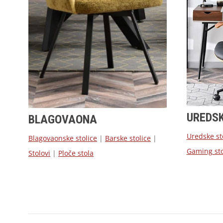
UREDS
BLAGOVAONA
Uredske st
Blagovaonske stolice
|
Barske stolice
|
Gaming sto
Stolovi
|
Ploče stola