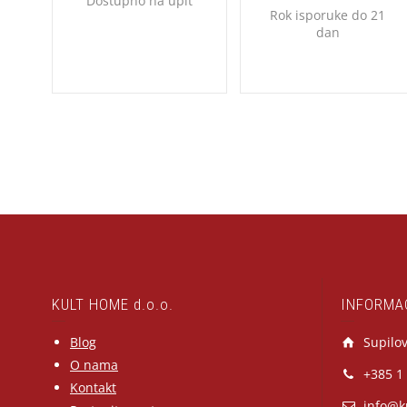
Dostupno na upit
Rok isporuke do 21
dan
KULT HOME d.o.o.
INFORMA
Blog
Supilov
O nama
+385 1
Kontakt
info@k