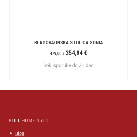
BLAGOVAONSKA STOLICA SONIA
354,94
€
479,00
€
Rok isporuke do 21 dan
KULT HOME d.o.o.
Blog