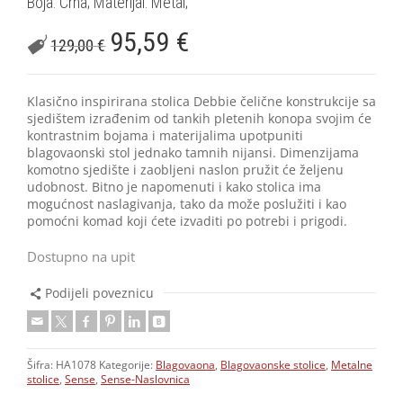
Boja: Crna; Materijal: Metal;
95,59
€
129,00
€
Klasično inspirirana stolica Debbie čelične konstrukcije sa
sjedištem izrađenim od tankih pletenih konopa svojim će
kontrastnim bojama i materijalima upotpuniti
blagovaonski stol jednako tamnih nijansi. Dimenzijama
komotno sjedište i zaobljeni naslon pružit će željenu
udobnost. Bitno je napomenuti i kako stolica ima
mogućnost naslagivanja, tako da može poslužiti i kao
pomoćni komad koji ćete izvaditi po potrebi i prigodi.
Dostupno na upit
Podijeli poveznicu
Šifra:
HA1078
Kategorije:
Blagovaona
,
Blagovaonske stolice
,
Metalne
stolice
,
Sense
,
Sense-Naslovnica