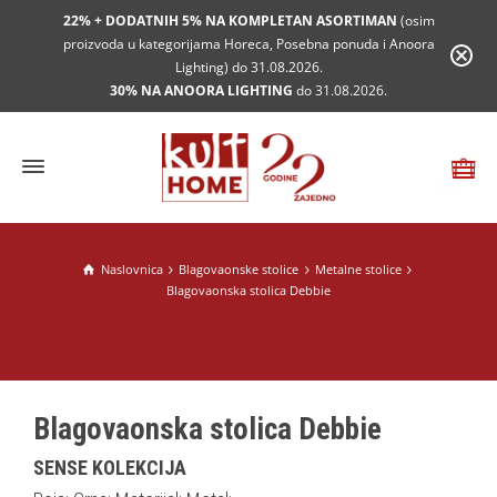
22% + DODATNIH 5% NA KOMPLETAN ASORTIMAN
(osim
proizvoda u kategorijama Horeca, Posebna ponuda i Anoora
Lighting) do 31.08.2026.
30% NA ANOORA LIGHTING
do 31.08.2026.
Naslovnica
Blagovaonske stolice
Metalne stolice
Blagovaonska stolica Debbie
Blagovaonska stolica Debbie
SENSE KOLEKCIJA