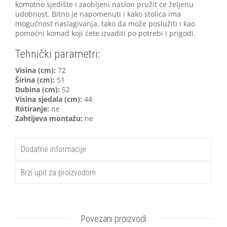
komotno sjedište i zaobljeni naslon pružit će željenu
udobnost. Bitno je napomenuti i kako stolica ima
mogućnost naslagivanja, tako da može poslužiti i kao
pomoćni komad koji ćete izvaditi po potrebi i prigodi.
Tehnički parametri:
V
isina (cm):
72
Širina (cm):
51
Dubina (cm):
52
Visina sjedala (cm):
44
Rotiranje:
ne
Zahtijeva montažu:
ne
Dodatne informacije
Brzi upit za proizvodom
Povezani proizvodi