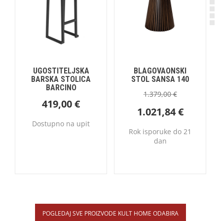
UGOSTITELJSKA
BLAGOVAONSKI
BARSKA STOLICA
STOL SANSA 140
BARCINO
1.379,00
€
419,00
€
1.021,84
€
Dostupno na upit
Rok isporuke do 21
dan
POGLEDAJ SVE PROIZVODE KULT HOME ODABIRA