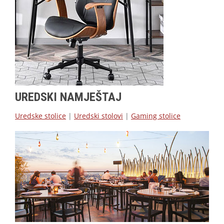
UREDSKI NAMJEŠTAJ
Uredske stolice
|
Uredski stolovi
|
Gaming stolice