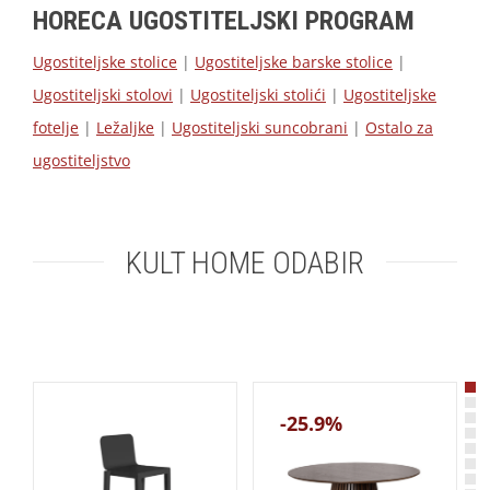
HORECA UGOSTITELJSKI PROGRAM
Ugostiteljske stolice
|
Ugostiteljske barske stolice
|
Ugostiteljski stolovi
|
Ugostiteljski stolići
|
Ugostiteljske
fotelje
|
Ležaljke
|
Ugostiteljski suncobrani
|
Ostalo za
ugostiteljstvo
KULT HOME ODABIR
-25.9%