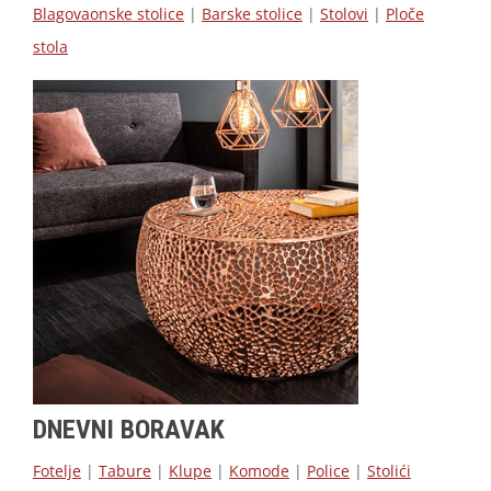
Blagovaonske stolice
|
Barske stolice
|
Stolovi
|
Ploče
stola
DNEVNI BORAVAK
Fotelje
|
Tabure
|
Klupe
|
Komode
|
Police
|
Stolići