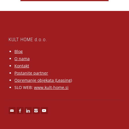
KULT HOME d.o.o.
Blog
O nama
Kontakt
Postanite partner
Opremanje objekata (Leasing)
SLO WEB:
www.kult-home.si