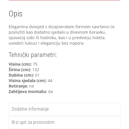
Opis
Elegantna dvosjed s dizajnerskom formom savršeno će
poslužiti kao dodatno sjedalo u dnevnom boravku,
spavaćoj sobi ili hodniku, kao i u predvorju hotela,
uvodeći luksuz i eleganciju bez napora.
Tehnički parametri:
V
isina (cm):
75
Širina (cm):
132
Dubina (cm):
61
Visina sjedala (cm):
44
Rotiranje:
ne
Zahtijeva montažu:
da
Dodatne informacije
Brzi upit za proizvodom