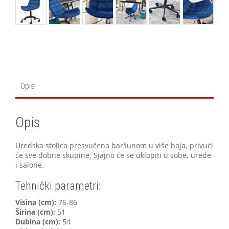
Opis
Opis
Uredska stolica presvučena baršunom u više boja, privući
će sve dobne skupine. Sjajno će se uklopiti u sobe, urede
i salone.
Tehnički parametri:
V
isina (cm):
76-86
Širina (cm):
51
Dubina (cm):
54