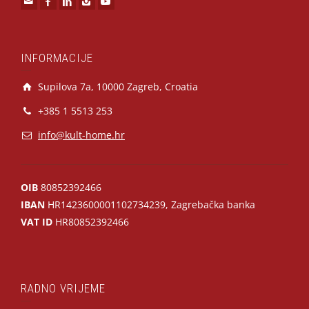
INFORMACIJE
Supilova 7a, 10000 Zagreb, Croatia
+385 1 5513 253
info@kult-home.hr
OIB
80852392466
IBAN
HR1423600001102734239, Zagrebačka banka
VAT ID
HR80852392466
RADNO VRIJEME