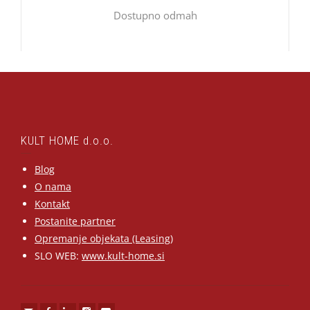
Dostupno odmah
KULT HOME d.o.o.
Blog
O nama
Kontakt
Postanite partner
Opremanje objekata (Leasing)
SLO WEB:
www.kult-home.si