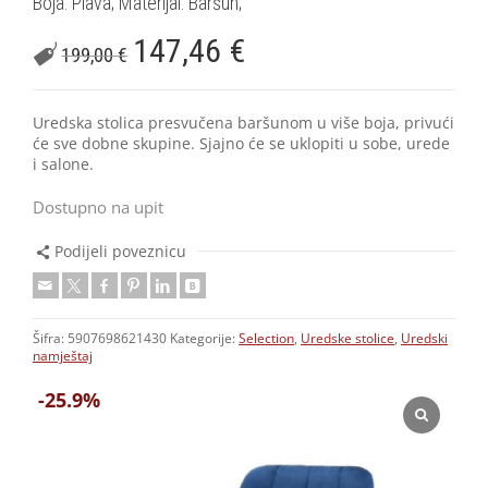
Boja: Plava; Materijal: Baršun;
147,46
€
199,00
€
Uredska stolica presvučena baršunom u više boja, privući
će sve dobne skupine. Sjajno će se uklopiti u sobe, urede
i salone.
Dostupno na upit
Podijeli poveznicu
Šifra:
5907698621430
Kategorije:
Selection
,
Uredske stolice
,
Uredski
namještaj
-25.9%