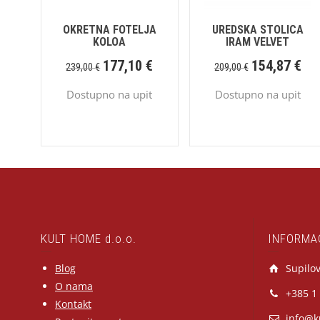
OKRETNA FOTELJA
UREDSKA STOLICA
KOLOA
IRAM VELVET
177,10
€
154,87
€
239,00
€
209,00
€
Dostupno na upit
Dostupno na upit
KULT HOME d.o.o.
INFORMA
Blog
Supilov
O nama
+385 1
Kontakt
info@k