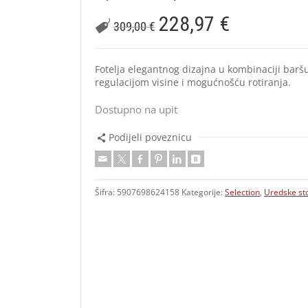
228,97
€
309,00
€
Fotelja elegantnog dizajna u kombinaciji barš
regulacijom visine i mogućnošću rotiranja.
Dostupno na upit
Podijeli poveznicu
Šifra:
5907698624158
Kategorije:
Selection
,
Uredske sto