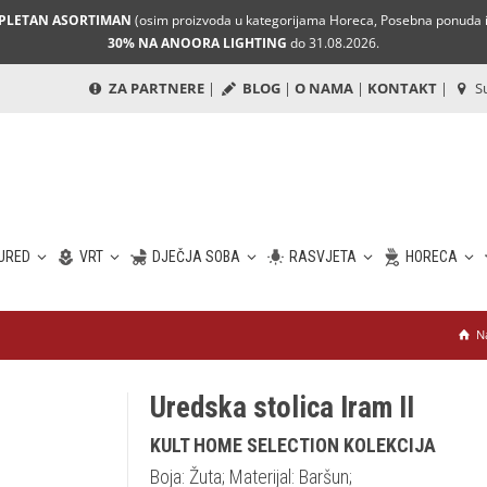
MPLETAN ASORTIMAN
(osim proizvoda u kategorijama Horeca, Posebna ponuda i 
30% NA ANOORA LIGHTING
do 31.08.2026.
ZA PARTNERE
|
BLOG
|
O NAMA
|
KONTAKT
|
Su
URED
VRT
DJEČJA SOBA
RASVJETA
HORECA
N
Uredska stolica Iram II
KULT HOME SELECTION KOLEKCIJA
Boja: Žuta; Materijal: Baršun;