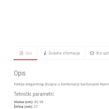
Opis
Dodatne informacije
Brzi upi
Opis
Fotelja elegantnog dizajna u kombinaciji baršunaste tkani
Tehnički parametri:
V
isina (cm):
85-98
Širina (cm):
57