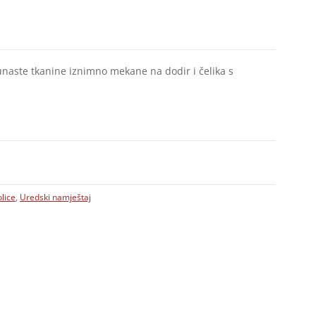
unaste tkanine iznimno mekane na dodir i čelika s
lice
,
Uredski namještaj