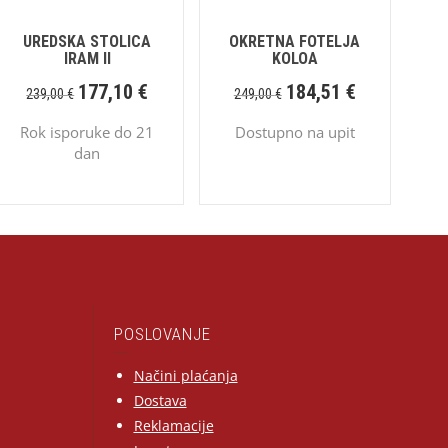
UREDSKA STOLICA
OKRETNA FOTELJA
IRAM II
KOLOA
177,10
€
184,51
€
239,00
€
249,00
€
Rok isporuke do 21
Dostupno na upit
dan
POSLOVANJE
Načini plaćanja
Dostava
Reklamacije