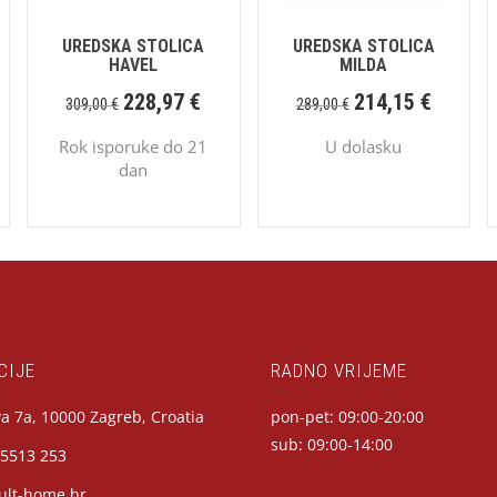
UREDSKA STOLICA
UREDSKA STOLICA
HAVEL
MILDA
228,97
€
214,15
€
309,00
€
289,00
€
Rok isporuke do 21
U dolasku
dan
CIJE
RADNO VRIJEME
a 7a, 10000 Zagreb, Croatia
pon-pet: 09:00-20:00
sub: 09:00-14:00
 5513 253
ult-home.hr