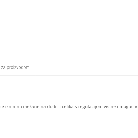
t za proizvodom
ne iznimno mekane na dodir i čelika s regulacijom visine i mogućno