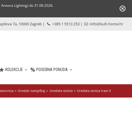
Anoora Lighting) do 31.08.2026.
pilova 7a, 10000 Zagreb
|
+385 1 5513 253
|
info@kult-home.hr
KOLEKCIJE
POSEBNA PONUDA
aslovnica
Uredski namještaj
Uredske stolice
Uredska stolica Iram II