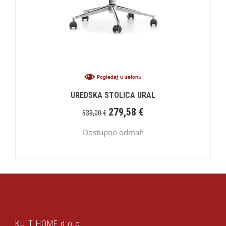
UREDSKA STOLICA URAL
279,58
€
539,00
€
Dostupno odmah
KULT HOME d.o.o.