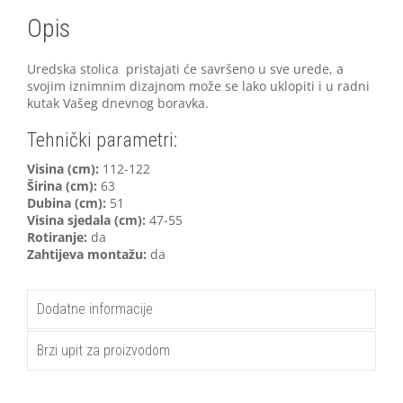
Opis
Uredska stolica pristajati će savršeno u sve urede, a
svojim iznimnim dizajnom može se lako uklopiti i u radni
kutak Vašeg dnevnog boravka.
Tehnički parametri:
V
isina (cm):
112-122
Širina (cm):
63
Dubina (cm):
51
Visina sjedala (cm):
47-55
Rotiranje:
da
Zahtijeva montažu:
da
Dodatne informacije
Brzi upit za proizvodom