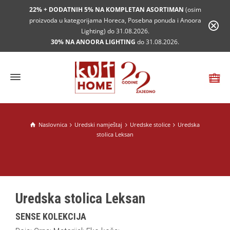
22% + DODATNIH 5% NA KOMPLETAN ASORTIMAN
(osim
proizvoda u kategorijama Horeca, Posebna ponuda i Anoora
Lighting) do 31.08.2026.
30% NA ANOORA LIGHTING
do 31.08.2026.
Naslovnica
Uredski namještaj
Uredske stolice
Uredska
stolica Leksan
Uredska stolica Leksan
SENSE KOLEKCIJA