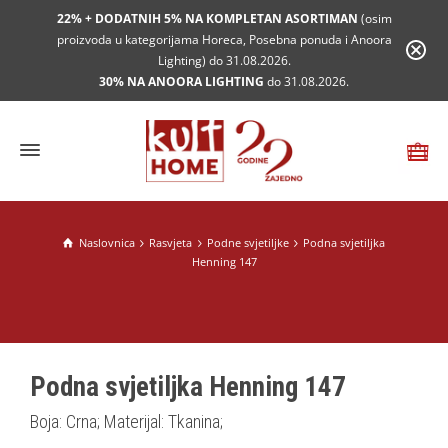
22% + DODATNIH 5% NA KOMPLETAN ASORTIMAN
(osim
proizvoda u kategorijama Horeca, Posebna ponuda i Anoora
Lighting) do 31.08.2026.
30% NA ANOORA LIGHTING
do 31.08.2026.
Naslovnica
Rasvjeta
Podne svjetiljke
Podna svjetiljka
Henning 147
Podna svjetiljka Henning 147
Boja: Crna; Materijal: Tkanina;