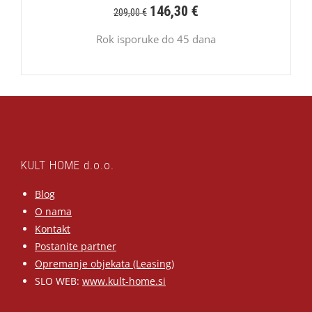
146,30
€
209,00
€
Rok isporuke do 45 dana
KULT HOME d.o.o.
Blog
O nama
Kontakt
Postanite partner
Opremanje objekata (Leasing)
SLO WEB:
www.kult-home.si