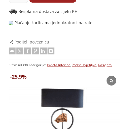
Besplatna dostava za cijelu RH
Plaćanje karticama jednokratno i na rate
Podijeli poveznicu
Šifra:
40398
Kategorije:
Invicta Interior
,
Podne svjetiljke
,
Rasvjeta
-25.9%