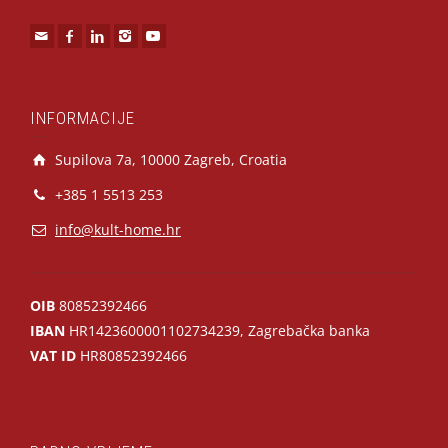
INFORMACIJE
Supilova 7a, 10000 Zagreb, Croatia
+385 1 5513 253
info@kult-home.hr
OIB
80852392466
IBAN
HR1423600001102734239, Zagrebačka banka
VAT ID
HR80852392466