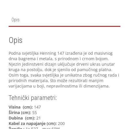
Opis
Opis
Podna svjetiljka Henning 147 izrađena je od masivnog
drva bagrema i metala, s prirodnom i crnom bojom.
Njezin jedinstveni dizajn uključuje drveni ukras unutar
kruga na postolju, dok je sjenilo od pamučnog platna.
Osim toga, svaka svjetiljka je unikatna zbog ručnog rada i
prirodnih materijala, što može rezultirati manjim
varijacijama u boji, nepravilnostima ili dimenzijama.
Tehnički parametri:
Visina (cm):
147
Širina (cm):
55
Dubina (cm):
21
Kabel za napajanje (cm):
200
Žarulje :
1x E27 – max 60W