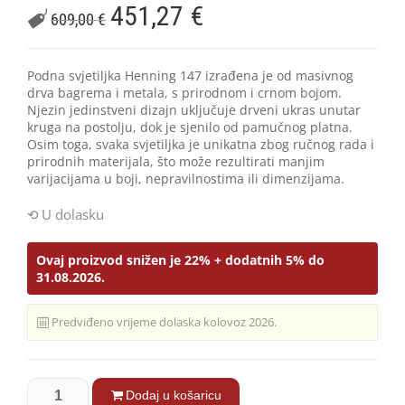
451,27
€
609,00
€
Podna svjetiljka Henning 147 izrađena je od masivnog
drva bagrema i metala, s prirodnom i crnom bojom.
Njezin jedinstveni dizajn uključuje drveni ukras unutar
kruga na postolju, dok je sjenilo od pamučnog platna.
Osim toga, svaka svjetiljka je unikatna zbog ručnog rada i
prirodnih materijala, što može rezultirati manjim
varijacijama u boji, nepravilnostima ili dimenzijama.
U dolasku
Ovaj proizvod snižen je 22% + dodatnih 5% do
31.08.2026.
Predviđeno vrijeme dolaska kolovoz 2026.
Dodaj u košaricu