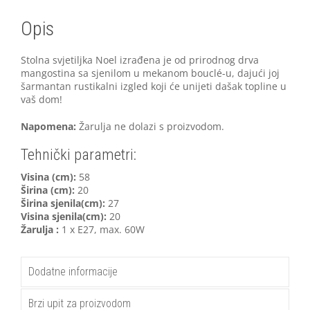
Opis
Stolna svjetiljka Noel izrađena je od prirodnog drva
mangostina sa sjenilom u mekanom bouclé-u, dajući joj
šarmantan rustikalni izgled koji će unijeti dašak topline u
vaš dom!
Napomena:
Žarulja ne dolazi s proizvodom.
Tehnički parametri:
Visina (cm):
58
Širina (cm):
20
Širina sjenila(cm):
27
Visina sjenila(cm):
20
Žarulja :
1 x E27, max. 60W
Dodatne informacije
Brzi upit za proizvodom