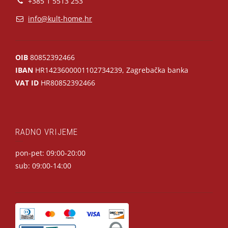
+385 1 5513 253
info@kult-home.hr
OIB
80852392466
IBAN
HR1423600001102734239, Zagrebačka banka
VAT ID
HR80852392466
RADNO VRIJEME
pon-pet: 09:00-20:00
sub: 09:00-14:00