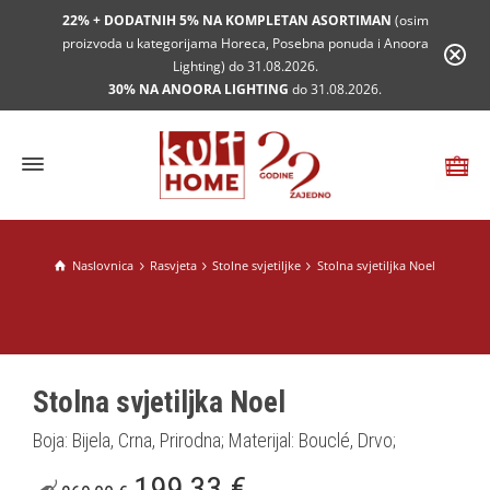
22% + DODATNIH 5% NA KOMPLETAN ASORTIMAN
(osim
proizvoda u kategorijama Horeca, Posebna ponuda i Anoora
Lighting) do 31.08.2026.
30% NA ANOORA LIGHTING
do 31.08.2026.
Naslovnica
Rasvjeta
Stolne svjetiljke
Stolna svjetiljka Noel
Stolna svjetiljka Noel
Boja: Bijela, Crna, Prirodna; Materijal: Bouclé, Drvo;
199,33
€