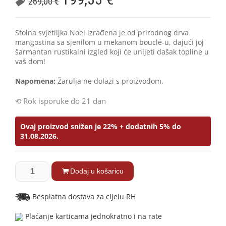
269,00
€
Stolna svjetiljka Noel izrađena je od prirodnog drva
mangostina sa sjenilom u mekanom bouclé-u, dajući joj
šarmantan rustikalni izgled koji će unijeti dašak topline u
vaš dom!
Napomena:
Žarulja ne dolazi s proizvodom.
Rok isporuke do 21 dan
Ovaj proizvod snižen je 22% + dodatnih 5% do
31.08.2026.
Dodaj u košaricu
Besplatna dostava za cijelu RH
Plaćanje karticama jednokratno i na rate