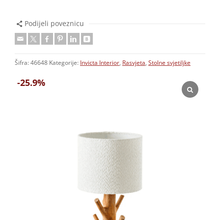
Podijeli poveznicu
Šifra:
46648
Kategorije:
Invicta Interior
,
Rasvjeta
,
Stolne svjetiljke
-25.9%