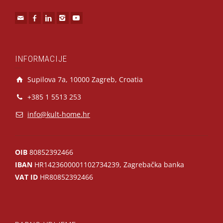
INFORMACIJE
Supilova 7a, 10000 Zagreb, Croatia
+385 1 5513 253
info@kult-home.hr
OIB
80852392466
IBAN
HR1423600001102734239, Zagrebačka banka
VAT ID
HR80852392466