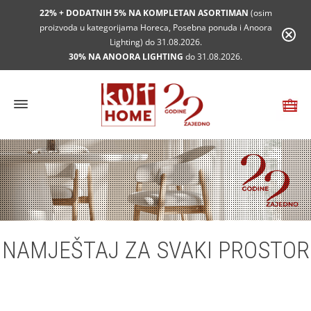
22% + DODATNIH 5% NA KOMPLETAN ASORTIMAN
(osim
proizvoda u kategorijama Horeca, Posebna ponuda i Anoora
Lighting) do 31.08.2026.
30% NA ANOORA LIGHTING
do 31.08.2026.
NAMJEŠTAJ ZA SVAKI PROSTOR