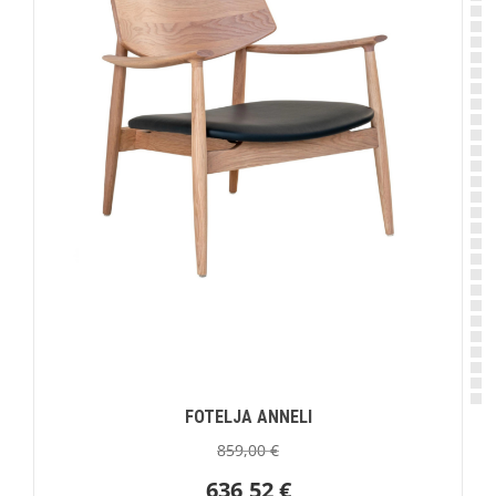
FOTELJA ANNELI
859,00
€
636,52
€