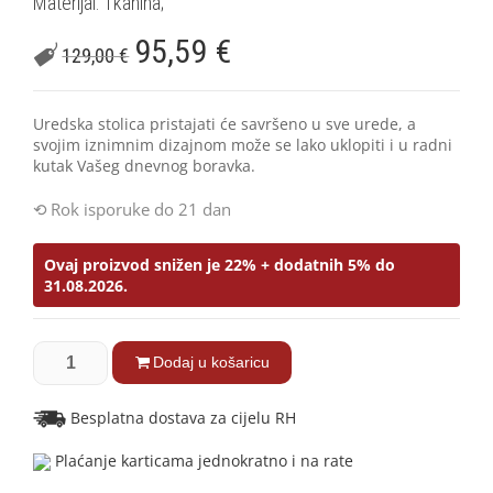
Materijal: Tkanina;
95,59
€
129,00
€
Uredska stolica pristajati će savršeno u sve urede, a
svojim iznimnim dizajnom može se lako uklopiti i u radni
kutak Vašeg dnevnog boravka.
Rok isporuke do 21 dan
Ovaj proizvod snižen je 22% + dodatnih 5% do
31.08.2026.
Dodaj u košaricu
Besplatna dostava za cijelu RH
Plaćanje karticama jednokratno i na rate