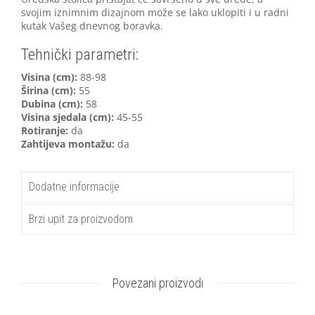
svojim iznimnim dizajnom može se lako uklopiti i u radni
kutak Vašeg dnevnog boravka.
Tehnički parametri:
V
isina (cm):
88-98
Širina (cm):
55
Dubina (cm):
58
Visina sjedala (cm):
45-55
Rotiranje:
da
Zahtijeva montažu:
da
Dodatne informacije
Brzi upit za proizvodom
Povezani proizvodi