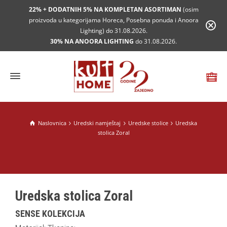
22% + DODATNIH 5% NA KOMPLETAN ASORTIMAN
(osim
proizvoda u kategorijama Horeca, Posebna ponuda i Anoora
Lighting) do 31.08.2026.
30% NA ANOORA LIGHTING
do 31.08.2026.
Naslovnica
Uredski namještaj
Uredske stolice
Uredska
stolica Zoral
Uredska stolica Zoral
SENSE KOLEKCIJA