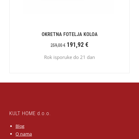
OKRETNA FOTELJA KOLOA
191,92
€
259,00
€
Rok isporuke do 21 dan
KULT HOME d.o.o.
Blog
O nama