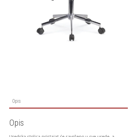
Opis
Opis
Uredska stolica pristajat će savršeno u sve urede, a